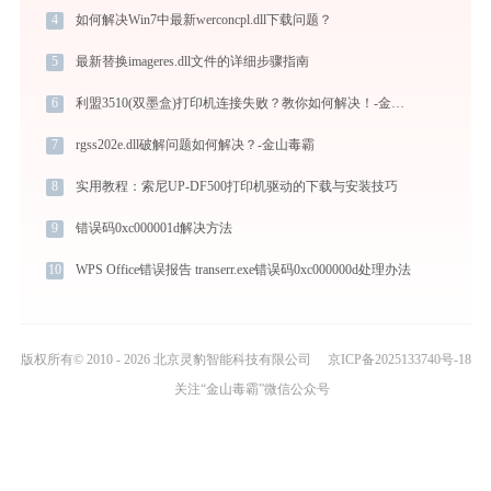
4
如何解决Win7中最新werconcpl.dll下载问题？
5
最新替换imageres.dll文件的详细步骤指南
6
利盟3510(双墨盒)打印机连接失败？教你如何解决！-金山毒霸
7
rgss202e.dll破解问题如何解决？-金山毒霸
8
实用教程：索尼UP-DF500打印机驱动的下载与安装技巧
9
错误码0xc000001d解决方法
10
WPS Office错误报告 transerr.exe错误码0xc000000d处理办法
版权所有© 2010 - 2026 北京灵豹智能科技有限公司
京ICP备2025133740号-18
关注“金山毒霸”微信公众号