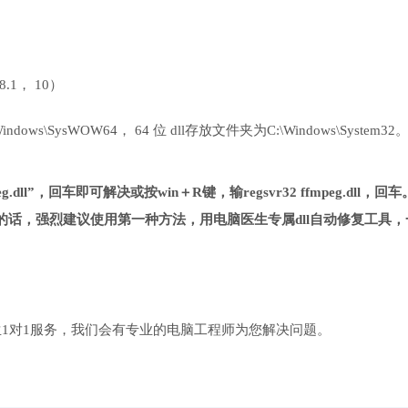
 8.1， 10）
ows\SysWOW64， 64 位 dll存放文件夹为C:\Windows\System32
.dll”，回车即可解决或按win＋R键，输regsvr32 ffmpeg.dll，回车
话，强烈建议使用第一种方法，用电脑医生专属dll自动修复工具，
1对1服务，我们会有专业的电脑工程师为您解决问题。