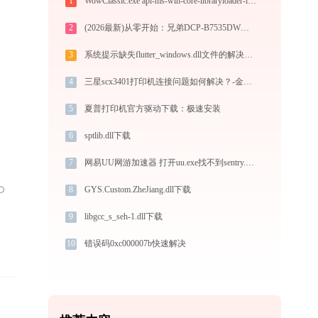
1
WowClassic.exe api-ms-win-core-libraryloader-l1-2-0.dll缺失修复 - 魔兽世界经典服启动报错解决方案
2
(2026最新)从零开始：兄弟DCP-B7535DW打印机驱动的下载及安装流程
3
系统提示缺失flutter_windows.dll文件的解决方法
4
三星scx3401打印机连接问题如何解决？-金山毒霸
5
夏普打印机官方驱动下载：极速安装
6
sptlib.dll下载
7
网易UU网游加速器 打开uu.exe找不到sentry.dll怎么办
8
GYS.Custom.ZheJiang.dll下载
9
libgcc_s_seh-1.dll下载
10
错误码0xc000007b快速解决