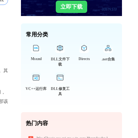
4k
立即下载
常用分类
Msxml
Directx
DLL文件下
.net合集
载
。其
VC++运行库
DLL修复工
用，
具
那该
热门内容