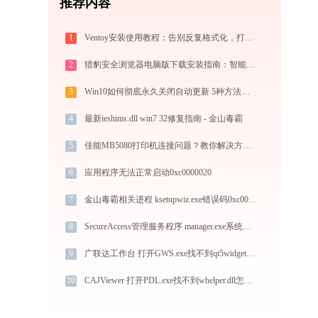
推荐内容
1
Ventoy安装使用教程：告别反复格式化，打造装机必备万能U盘启动盘
2
猎豹安全浏览器电脑版下载安装指南：智能极速双核，畅享安全无弹窗上网体验
3
Win10如何彻底永久关闭自动更新 5种方法教你永久关闭win10自动更新
4
最新ieshims.dll win7 32修复指南 - 金山毒霸
5
佳能MB5080打印机连接问题？教你解决方法！-金山毒霸
6
应用程序无法正常启动0xc0000020
7
金山毒霸相关进程 ksetupwiz.exe错误码0xc0000017处理办法
8
SecureAccess管理服务程序 manager.exe系统错误qt5network.dll丢失如何解决
9
广联达工作台 打开GWS.exe找不到qt5widgets.dll怎么办
10
CAJViewer 打开PDL.exe找不到whelper.dll怎么办