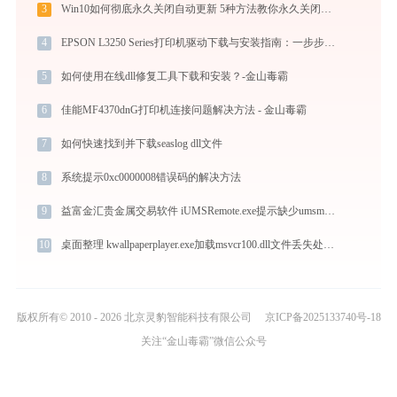
3
Win10如何彻底永久关闭自动更新 5种方法教你永久关闭win10自动更新
4
EPSON L3250 Series打印机驱动下载与安装指南：一步步教您操作
5
如何使用在线dll修复工具下载和安装？-金山毒霸
6
佳能MF4370dnG打印机连接问题解决方法 - 金山毒霸
7
如何快速找到并下载seaslog dll文件
8
系统提示0xc0000008错误码的解决方法
9
益富金汇贵金属交易软件 iUMSRemote.exe提示缺少umsmodule9.dll文件的解决办法
10
桌面整理 kwallpaperplayer.exe加载msvcr100.dll文件丢失处理办法
版权所有© 2010 - 2026 北京灵豹智能科技有限公司
京ICP备2025133740号-18
关注“金山毒霸”微信公众号