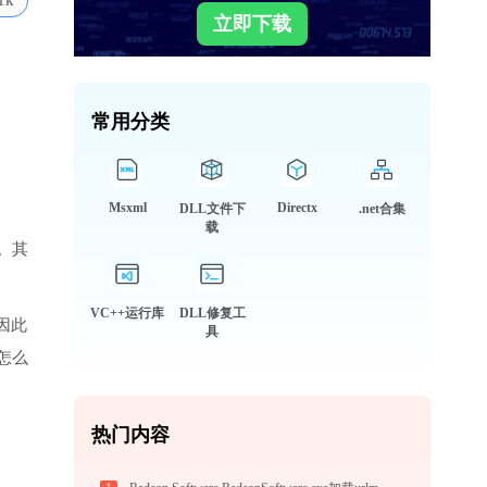
1k
立即下载
常用分类
Msxml
Directx
DLL文件下
.net合集
载
。其
VC++运行库
DLL修复工
因此
具
怎么
热门内容