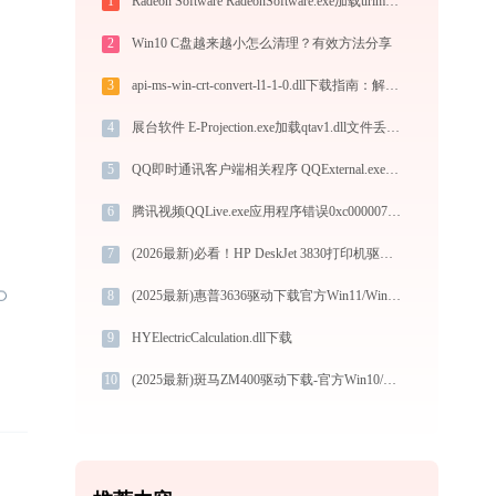
1
Radeon Software RadeonSoftware.exe加载urlmon.dll文件丢失处理办法
2
Win10 C盘越来越小怎么清理？有效方法分享
3
api-ms-win-crt-convert-l1-1-0.dll下载指南：解决缺失问题的官方免费方案（32/64位系统适用）
4
展台软件 E-Projection.exe加载qtav1.dll文件丢失处理办法
5
QQ即时通讯客户端相关程序 QQExternal.exe系统错误msvcr100.dll丢失如何解决
6
腾讯视频QQLive.exe应用程序错误0xc000007b解决方法
7
(2026最新)必看！HP DeskJet 3830打印机驱动下载与安装的正确姿势
8
(2025最新)惠普3636驱动下载官方Win11/Win10支持
9
HYElectricCalculation.dll下载
10
(2025最新)斑马ZM400驱动下载-官方Win10/Win11兼容