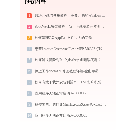
推荐内容
1
FDM下载与使用教程：免费开源的Windows/Mac/安卓多线程下载管理器
2
SolidWorks安装教程：新手下载安装完整图文指南
3
如何清理C盘AppData文件过大的问题
4
惠普Laserjet Enterprise Flow MFP M630Z打印机如何连接？-金山毒霸
5
如何解决冒险岛2中的dbghelp.dll错误问题？
6
停止工作dbdata.dll修复教程详解-金山毒霸
7
如何有效下载并安装利盟MS517dn打印机驱动？全方位指导手册
8
应用程序无法正常启动0xc000000d
9
税控发票开票打开MainExecuteS.exe提示0xc000000d错误码怎么办
10
应用程序无法正常启动0xc0000005