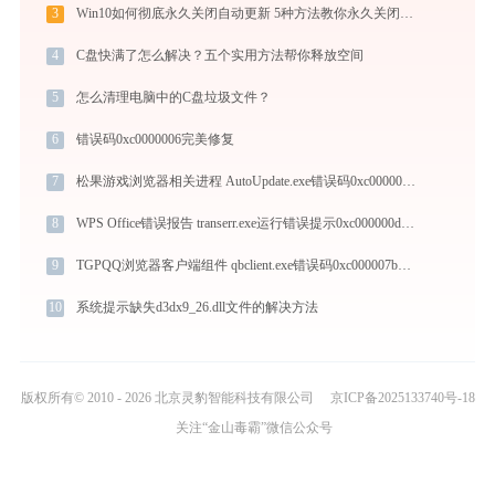
3
Win10如何彻底永久关闭自动更新 5种方法教你永久关闭win10自动更新
4
C盘快满了怎么解决？五个实用方法帮你释放空间
5
怎么清理电脑中的C盘垃圾文件？
6
错误码0xc0000006完美修复
7
松果游戏浏览器相关进程 AutoUpdate.exe错误码0xc0000043处理办法
8
WPS Office错误报告 transerr.exe运行错误提示0xc000000d的解决办法
9
TGPQQ浏览器客户端组件 qbclient.exe错误码0xc000007b处理办法
10
系统提示缺失d3dx9_26.dll文件的解决方法
版权所有© 2010 - 2026 北京灵豹智能科技有限公司
京ICP备2025133740号-18
关注“金山毒霸”微信公众号