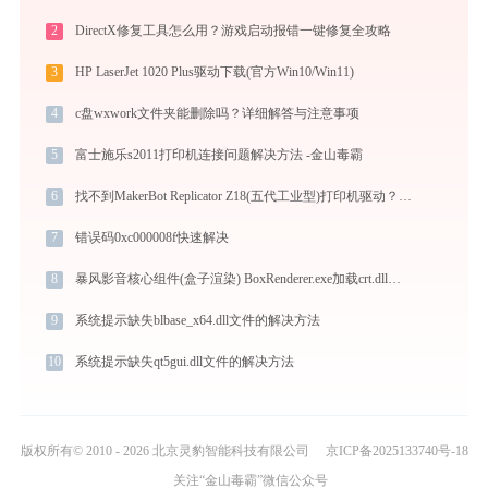
2
DirectX修复工具怎么用？游戏启动报错一键修复全攻略
3
HP LaserJet 1020 Plus驱动下载(官方Win10/Win11)
4
c盘wxwork文件夹能删除吗？详细解答与注意事项
5
富士施乐s2011打印机连接问题解决方法 -金山毒霸
6
找不到MakerBot Replicator Z18(五代工业型)打印机驱动？这篇全面下载安装指南帮到你
7
错误码0xc000008f快速解决
8
暴风影音核心组件(盒子渲染) BoxRenderer.exe加载crt.dll文件丢失处理办法
9
系统提示缺失blbase_x64.dll文件的解决方法
10
系统提示缺失qt5gui.dll文件的解决方法
版权所有© 2010 - 2026 北京灵豹智能科技有限公司
京ICP备2025133740号-18
关注“金山毒霸”微信公众号