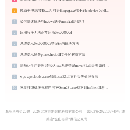
3
91助手 视频转换工具 打开ffmpeg.exe找不到avdevice-58.dll怎么办
4
如何快速解决Windows缺少mss32.dll问题？
5
应用程序无法正常启动0xc000000d
6
系统提示0xc0000005错误码的解决方法
7
系统提示缺失phasecheck.dll文件的解决方法
8
琦顺达生产管理 琦顺达.exe系统错误msvcr71.dll丢失如何解决
9
wps wpscloudsvr.exe加载user32.dll文件丢失处理办法
10
三星打印机服务程序 打开Scan2Pc.exe找不到imfilter.dll怎么办
版权所有© 2010 - 2026 北京灵豹智能科技有限公司
京ICP备2025133740号-18
关注“金山毒霸”微信公众号