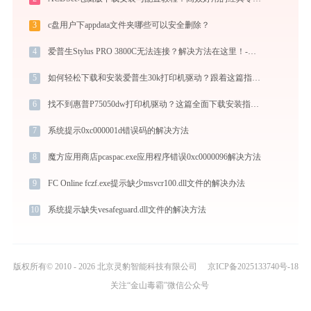
3
c盘用户下appdata文件夹哪些可以安全删除？
4
爱普生Stylus PRO 3800C无法连接？解决方法在这里！-金山毒霸
5
如何轻松下载和安装爱普生30k打印机驱动？跟着这篇指南走
6
找不到惠普P75050dw打印机驱动？这篇全面下载安装指南帮到你
7
系统提示0xc000001d错误码的解决方法
8
魔方应用商店pcaspac.exe应用程序错误0xc0000096解决方法
9
FC Online fczf.exe提示缺少msvcr100.dll文件的解决办法
10
系统提示缺失vesafeguard.dll文件的解决方法
版权所有© 2010 - 2026 北京灵豹智能科技有限公司
京ICP备2025133740号-18
关注“金山毒霸”微信公众号