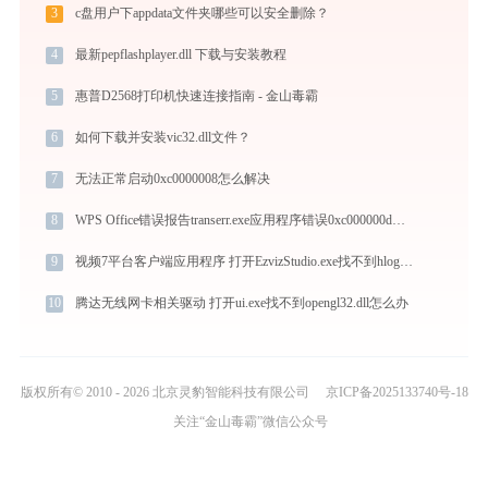
3
c盘用户下appdata文件夹哪些可以安全删除？
4
最新pepflashplayer.dll 下载与安装教程
5
惠普D2568打印机快速连接指南 - 金山毒霸
6
如何下载并安装vic32.dll文件？
7
无法正常启动0xc0000008怎么解决
8
WPS Office错误报告transerr.exe应用程序错误0xc000000d解决方法
9
视频7平台客户端应用程序 打开EzvizStudio.exe找不到hlog.dll怎么办
10
腾达无线网卡相关驱动 打开ui.exe找不到opengl32.dll怎么办
版权所有© 2010 - 2026 北京灵豹智能科技有限公司
京ICP备2025133740号-18
关注“金山毒霸”微信公众号