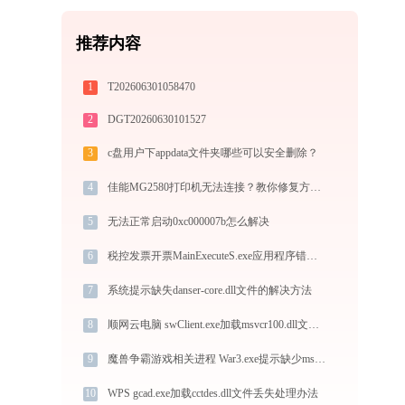
推荐内容
1
T202606301058470
2
DGT20260630101527
3
c盘用户下appdata文件夹哪些可以安全删除？
4
佳能MG2580打印机无法连接？教你修复方法 - 金山毒霸
5
无法正常启动0xc000007b怎么解决
6
税控发票开票MainExecuteS.exe应用程序错误0xc000000d解决方法
7
系统提示缺失danser-core.dll文件的解决方法
8
顺网云电脑 swClient.exe加载msvcr100.dll文件丢失处理办法
9
魔兽争霸游戏相关进程 War3.exe提示缺少msvcr100.dll文件的解决办法
10
WPS gcad.exe加载cctdes.dll文件丢失处理办法