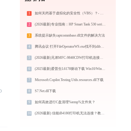
1
如何关闭基于虚拟化的安全性（VBS）？- 官方2026最新设置教程
2
(2026最新)专业指南：HP Smart Tank 530 series PCL3打印机驱动的下载与安装步骤详解
3
系统提示缺失captcommbase.dll文件的解决方法
4
腾讯会议 打开FileOperatorWS.exe找不到zlibwapi.dll怎么办
5
(2026最新)兄弟MFC-9840CDW打印机连接问题？教你快速解决！-金山毒霸
6
(2025最新)爱普生L6178驱动下载 Win10/Win11官方版
7
Microsoft.Copilot.Testing.Utils.resources.dll下载
8
S7.Net.dll下载
9
如何高效进行C盘清理%temp%文件夹？
10
(2026最新) 佳能iB4180打印机无法连接？教你解决方法！-金山毒霸