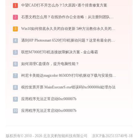
1
中望CAD打不开怎么办？5大原因+逐个排查修复方案
2
石墨文档怎么用？在线协作办公全攻略：从注册到团队高效协同
3
Win10如何彻底永久关闭自动更新 5种方法教你永久关闭win10自动更新
4
遇到HP Photosmart 6520打印机驱动问题？这里有最全的下载及安装指导
5
联想M7000打印机连接故障解决方案 - 金山毒霸
6
如何清理C盘缓存，提升电脑性能？
7
柯尼卡美能达magicolor 8650DN打印机驱动下载与安装指南：一步步教您操作
8
税控发票开票 MainExecuteS.exe错误码0xc000000d处理办法
9
应用程序无法正常启动0xc000007b
10
应用程序无法正常启动0xc000007b
版权所有© 2010 - 2026 北京灵豹智能科技有限公司
京ICP备2025133740号-18