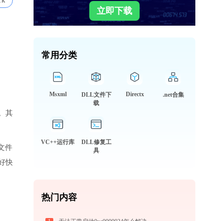
1k
立即下载
常用分类
Msxml
Directx
DLL文件下
.net合集
载
。其
VC++运行库
DLL修复工
L文件
具
好快
热门内容