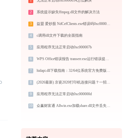
1
无法正常启动0xc0000034怎么解决
2
系统提示缺失ffmpeg.dll文件的解决方法
3
益盟 爱炒股 NdCefClients.exe错误码0xc000007b处理办法
4
c调用dll文件下载的全面指南
5
应用程序无法正常启动0xc000007b
6
WPS Office错误报告 transerr.exe运行错误提示0xc000000d的解决办法
7
hidapi.dll下载指南：32/64位系统官方免费版获取与安装教程
8
(2026最新) 京瓷2020打印机连接问题？一招解决！-金山毒霸
9
应用程序无法正常启动0xc000000d
10
众赢财富通 Allwin.exe加载share.dll文件丢失处理办法