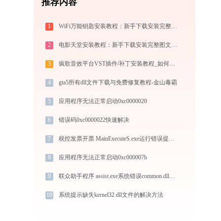
推荐内容
1
WiFi万能钥匙安装教程：新手下载安装完整图文步骤
2
电影天堂安装教程：新手下载安装完整图文步骤
3
疯歌音效平台VST插件/补丁安装教程_如何加载插件效果包
4
gta5所有dll文件下载与免费修复教程-金山毒霸
5
应用程序无法正常启动0xc0000020
6
错误码0xc0000022快速解决
7
税控发票开票 MainExecuteS.exe运行错误提示0xc000000d的解决办法
8
应用程序无法正常启动0xc000007b
9
联众助手程序 assist.exe系统错误common.dll丢失如何解决
10
系统提示缺失kernel32.dll文件的解决方法