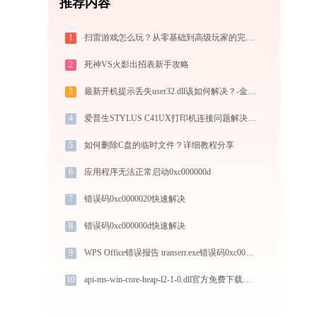
推荐内容
1
扫雷游戏怎么玩？从零基础到高级玩家的完全攻略（附必胜技巧）
2
死神VS火影出招表新手攻略
3
最新开机提示丢失user32.dll该如何解决？-金山毒霸
4
爱普生STYLUS C41UX打印机连接问题解决方法 - 金山毒霸
5
如何删除C盘的临时文件？详细教程分享
6
应用程序无法正常启动0xc000000d
7
错误码0xc0000020快速解决
8
错误码0xc000000d快速解决
9
WPS Office错误报告 transerr.exe错误码0xc000000d处理办法
10
api-ms-win-core-heap-l2-1-0.dll官方免费下载指南：解决DLL缺失问题的权威方法