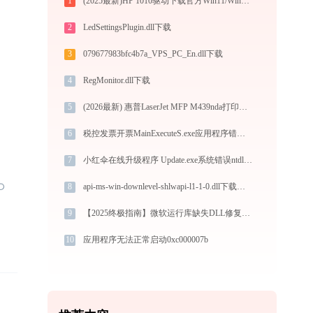
1
(2025最新)HP 1010驱动下载官方Win11/Win10兼容
2
LedSettingsPlugin.dll下载
3
079677983bfc4b7a_VPS_PC_En.dll下载
4
RegMonitor.dll下载
5
(2026最新) 惠普LaserJet MFP M439nda打印机连接问题解析 - 金山毒霸
6
税控发票开票MainExecuteS.exe应用程序错误0xc000000d解决方法
7
小红伞在线升级程序 Update.exe系统错误ntdll丢失如何解决
8
api-ms-win-downlevel-shlwapi-l1-1-0.dll下载与修复指南：解决DLL缺失问题的完整方案
9
【2025终极指南】微软运行库缺失DLL修复全攻略｜官方解决方案+安全工具推荐
10
应用程序无法正常启动0xc000007b