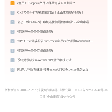
3
c盘用户下appdata文件夹哪些可以安全删除？
4
OKI 7500F+打印机连接问题？金山毒霸帮你解决！
5
创想三维Ender-2s打印机连接问题如何解决？-金山毒霸
6
错误码0xc0000006快速解决
7
WPS Office错误报告transerr.exe应用程序错误0xc000000d解决方法
8
错误码0xc000007b快速解决
9
系统提示缺失msvcr100.dll文件的解决方法
10
网易UU网游加速器 打开uu.exe找不到browser.dll怎么办
版权所有© 2010 - 2026 北京灵豹智能科技有限公司
京ICP备2025133740号-18
关注“金山毒霸”微信公众号