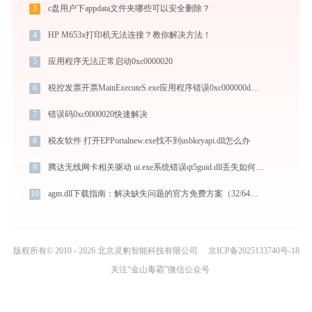
3
c盘用户下appdata文件夹哪些可以安全删除？
4
HP M653x打印机无法连接？教你解决方法！
5
应用程序无法正常启动0xc0000020
6
税控发票开票MainExecuteS.exe应用程序错误0xc000000d解决方法
7
错误码0xc0000020快速解决
8
税友软件 打开EPPortalnew.exe找不到usbkeyapi.dll怎么办
9
腾达无线网卡相关驱动 ui.exe系统错误qt5guid.dll丢失如何解决
10
agm.dll下载指南：解决缺失问题的官方免费方案（32/64位系统适用）
版权所有© 2010 - 2026 北京灵豹智能科技有限公司
京ICP备2025133740号-18
关注“金山毒霸”微信公众号