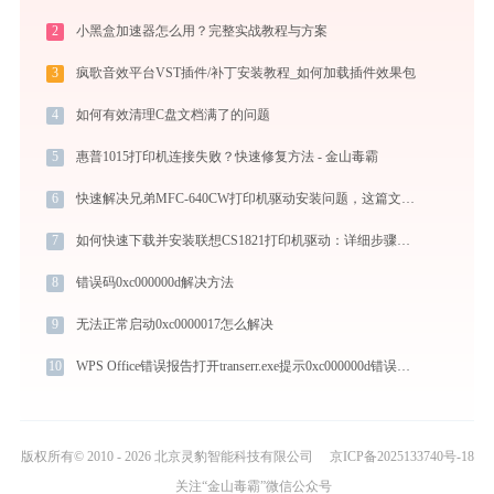
2
小黑盒加速器怎么用？完整实战教程与方案
3
疯歌音效平台VST插件/补丁安装教程_如何加载插件效果包
4
如何有效清理C盘文档满了的问题
5
惠普1015打印机连接失败？快速修复方法 - 金山毒霸
6
快速解决兄弟MFC-640CW打印机驱动安装问题，这篇文章告诉你方法
7
如何快速下载并安装联想CS1821打印机驱动：详细步骤解析
8
错误码0xc000000d解决方法
9
无法正常启动0xc0000017怎么解决
10
WPS Office错误报告打开transerr.exe提示0xc000000d错误码怎么办
版权所有© 2010 - 2026 北京灵豹智能科技有限公司
京ICP备2025133740号-18
关注“金山毒霸”微信公众号