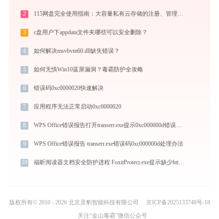
2
115网盘完全使用指南：大容量私有云存储的注册、管理与分享全攻略（2026最新）
3
c盘用户下appdata文件夹哪些可以安全删除？
4
如何解决msvbvm60.dll缺失错误？
5
如何无惧Win10蓝屏漏洞？毒霸防护全攻略
6
错误码0xc0000020快速解决
7
应用程序无法正常启动0xc0000020
8
WPS Office错误报告打开transerr.exe提示0xc000000d错误码怎么办
9
WPS Office错误报告 transerr.exe错误码0xc000000d处理办法
10
福昕阅读器文档安全防护进程 FoxitProtect.exe提示缺少http.dll文件的解决办法
版权所有© 2010 - 2026 北京灵豹智能科技有限公司
京ICP备2025133740号-18
关注“金山毒霸”微信公众号