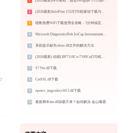
1
(2026最新)详尽教程：惠普Designjet T1120ps (24英寸/CK838A)打印机驱动的正确下载与安装方式
2
(2026最新)InfoPrint 1552打印机驱动下载与安装指南：一步步教您操作
3
猎豹免费WiFi下载使用全攻略：5分钟搞定WiFi共享+3招解决连不上问题！
4
Microsoft.DiagnosticsHub.IceCap.Instrumentation.resources.dll下载
5
系统提示缺失rdraw.dll文件的解决方法
6
(2026最新) 佳能LBP7110Cw/7100Cn打印机连接问题解答-金山毒霸
7
S7.Net.dll下载
8
CntSSL.dll下载
9
opencv_imgcodecs3415.dll下载
10
最新脚本dm.dll加载不来？如何解决-金山毒霸