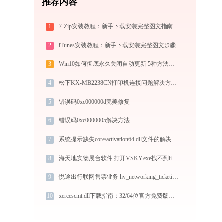
推荐内容
1
7-Zip安装教程：新手下载安装完整图文指南
2
iTunes安装教程：新手下载安装完整图文步骤
3
Win10如何彻底永久关闭自动更新 5种方法教你永久关闭win10自动更新
4
松下KX-MB2238CN打印机连接问题解决方法 - 金山毒霸
5
错误码0xc000000d完美修复
6
错误码0xc0000005解决方法
7
系统提示缺失core/activation64.dll文件的解决方法
8
海天地实物展台软件 打开VSKY.exe找不到libzbar-0.dll怎么办
9
悦途出行联网售票业务 hy_networking_ticketing_system.exe加载basesystem.dll文件丢失处理办法
10
xercescmt.dll下载指南：32/64位官方免费版，解决DLL缺失问题