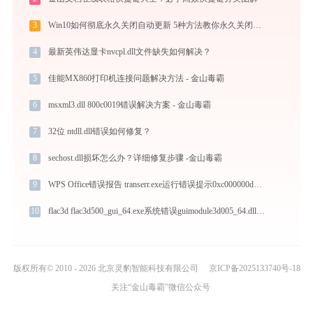
3
Win10如何彻底永久关闭自动更新 5种方法教你永久关闭win10自动更新
4
最新英伟达显卡nvcpl.dll文件缺失如何解决？
5
佳能MX860打印机连接问题解决方法 - 金山毒霸
6
msxml3.dll 800c0019错误解决方案 - 金山毒霸
7
32位 ntdll.dll错误如何修复？
8
sechost.dll损坏怎么办？详细修复步骤 -金山毒霸
9
WPS Office错误报告 transerr.exe运行错误提示0xc000000d的解决办法
10
flac3d flac3d500_gui_64.exe系统错误guimodule3d005_64.dll丢失如何解决
版权所有© 2010 - 2026 北京灵豹智能科技有限公司
京ICP备2025133740号-18
关注“金山毒霸”微信公众号