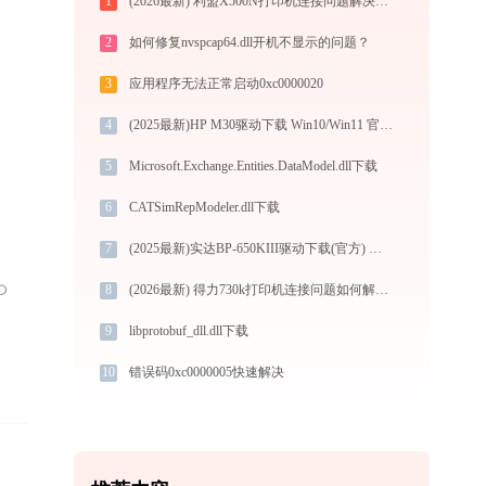
1
(2026最新) 利盟X500N打印机连接问题解决方法 - 金山毒霸
2
如何修复nvspcap64.dll开机不显示的问题？
3
应用程序无法正常启动0xc0000020
4
(2025最新)HP M30驱动下载 Win10/Win11 官方图文安装教程
5
Microsoft.Exchange.Entities.DataModel.dll下载
6
CATSimRepModeler.dll下载
7
(2025最新)实达BP-650KIII驱动下载(官方) Win10/Win11兼容
8
(2026最新) 得力730k打印机连接问题如何解决？-金山毒霸
9
libprotobuf_dll.dll下载
10
错误码0xc0000005快速解决