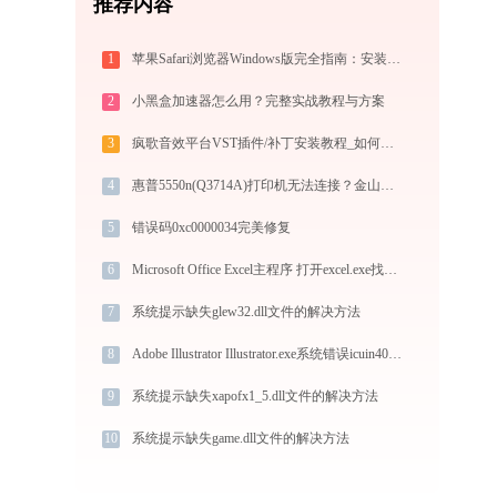
推荐内容
1
苹果Safari浏览器Windows版完全指南：安装、功能与进阶使用技巧全攻略（2026最新）
2
小黑盒加速器怎么用？完整实战教程与方案
3
疯歌音效平台VST插件/补丁安装教程_如何加载插件效果包
4
惠普5550n(Q3714A)打印机无法连接？金山毒霸带你解决！
5
错误码0xc0000034完美修复
6
Microsoft Office Excel主程序 打开excel.exe找不到appvisvstream64.dll怎么办
7
系统提示缺失glew32.dll文件的解决方法
8
Adobe Illustrator Illustrator.exe系统错误icuin40.dll丢失如何解决
9
系统提示缺失xapofx1_5.dll文件的解决方法
10
系统提示缺失game.dll文件的解决方法