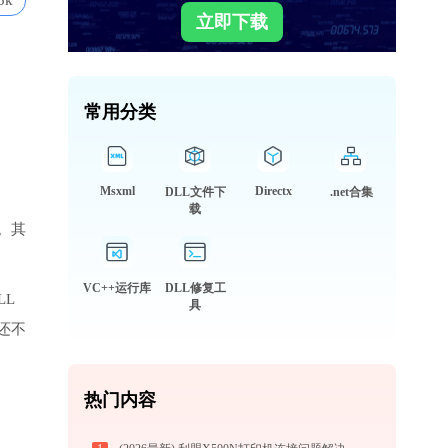
5k
立即下载
常用分类
Msxml
Directx
DLL文件下
.net合集
载
。其
VC++运行库
DLL修复工
LL
具
还不
热门内容