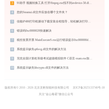
3
91助手 视频转换工具 打开ffmpeg.exe找不到avdevice-58.dll怎么办
4
您的Steamui.dll文件应放在哪个文件夹？
5
佳能iP486打印机驱动下载安装全程指导，轻松解决打印问题
6
错误码0xc0000020快速解决
7
税控发票开票 MainExecuteS.exe运行错误提示0xc000000d的解决办法
8
系统提示缺失qt6svg.dll文件的解决方法
9
无忧全国计算机等级考试超级模拟软件 C语言 exam.exe加载libmysql.dll文件丢失处理办法
10
系统提示缺失libcrypto.dll文件的解决方法
版权所有© 2010 - 2026 北京灵豹智能科技有限公司
京ICP备2025133740号-18
关注“金山毒霸”微信公众号