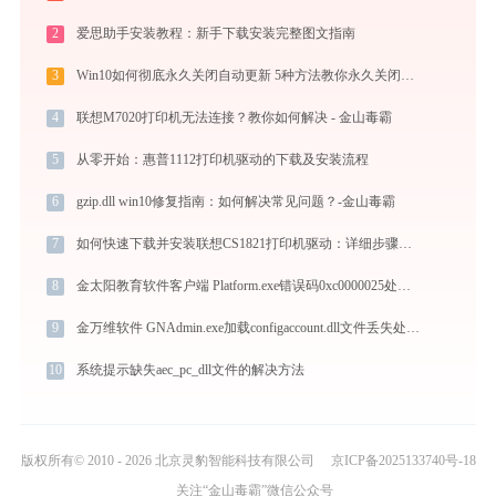
2
爱思助手安装教程：新手下载安装完整图文指南
3
Win10如何彻底永久关闭自动更新 5种方法教你永久关闭win10自动更新
4
联想M7020打印机无法连接？教你如何解决 - 金山毒霸
5
从零开始：惠普1112打印机驱动的下载及安装流程
6
gzip.dll win10修复指南：如何解决常见问题？-金山毒霸
7
如何快速下载并安装联想CS1821打印机驱动：详细步骤解析
8
金太阳教育软件客户端 Platform.exe错误码0xc0000025处理办法
9
金万维软件 GNAdmin.exe加载configaccount.dll文件丢失处理办法
10
系统提示缺失aec_pc_dll文件的解决方法
版权所有© 2010 - 2026 北京灵豹智能科技有限公司
京ICP备2025133740号-18
关注“金山毒霸”微信公众号