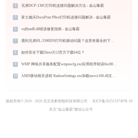
4
兄弟DCP-130C打印机连接问题解决方法 - 金山毒霸
5
富士施乐DocuPrint P8ex打印机连接问题解决 - 金山毒霸
6
vs的ntdll.dll错误修复指南 - 金山毒霸
7
遇到兄弟HL-5590DN打印机驱动问题？这里有最全的下载及安装指导
8
如何安全下载DirectX12官方下载64位？
9
WMP 网络共享服务配置wmpnscfg.exe应用程序错误0xc0000017解决方法
10
AMD驱动相关进程 RadeonSettings.exe加载msvcr100.dll文件丢失处理办法
版权所有© 2010 - 2026 北京灵豹智能科技有限公司
京ICP备2025133740号-18
关注“金山毒霸”微信公众号