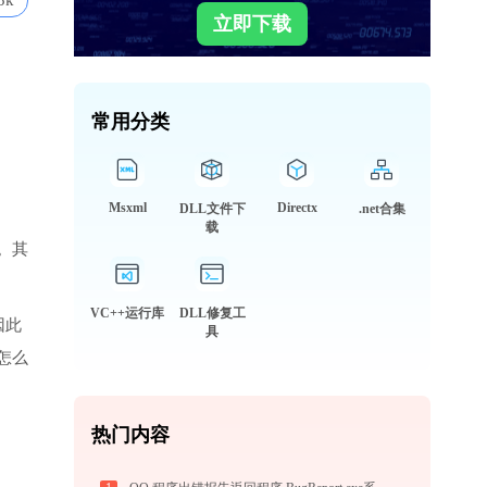
3k
立即下载
常用分类
Msxml
Directx
DLL文件下
.net合集
载
。其
VC++运行库
DLL修复工
因此
具
怎么
热门内容