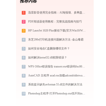
推荐内容
1
迅雷影音使用完全指南：AI海报墙、多网盘直放、跨端同步，不止于播放器
2
PDF阅读器使用教程：完整实战指南与技巧
3
HP LaserJet 1020 Plus驱动下载(官方Win10/Win11)
4
东芝200s打印机连接问题解决方法 -金山毒霸
5
如何安全地在C盘删除哪些文件？
6
如何解决kernel32.dll权限错误？
7
WPS Office错误报告 transerr.exe错误码0xc000000d处理办法
8
AutoCAD 主程序 acad.exe加载adcomfolderwatch.dll文件丢失处理办法
9
系统提示缺失avformat-55.dll文件的解决方法
10
Photoshop主程序 打开Photoshop.exe找不到msvcp_win.dll怎么办