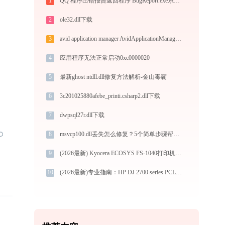
1
QQ 程序出错报告返回程序 BugReport.exe系统错误msvcr71.dll丢失如何解决
2
ole32.dll下载
3
avid application manager AvidApplicationManager.exe加载msvcr120.dll文件丢失处理办法
4
应用程序无法正常启动0xc0000020
5
最新ghost ntdll.dll修复方法解析-金山毒霸
6
3c201025880afebe_printi.csharp2.dll下载
7
dwpsql27r.dll下载
8
msvcp100.dll丢失怎么修复？5个简单步骤帮你搞定
9
(2026最新) Kyocera ECOSYS FS-1040打印机连接问题解决方法 -金山毒霸
10
(2026最新)专业指南：HP DJ 2700 series PCL-3打印机驱动的下载与安装步骤详解