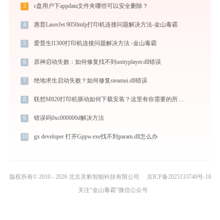
3
c盘用户下appdata文件夹哪些可以安全删除？
4
惠普LaserJet 9050mfp打印机连接问题解决方法-金山毒霸
5
爱普生l1300打印机连接问题解决方法 -金山毒霸
6
原神启动失败：如何修复找不到unityplayer.dll错误
7
绝地求生启动失败？如何修复steamui.dll错误
8
联想M820打印机驱动如何下载安装？这里有你需要的所有信息
9
错误码0xc000000d解决方法
10
gx developer 打开Gppw.exe找不到param.dll怎么办
版权所有© 2010 - 2026 北京灵豹智能科技有限公司
京ICP备2025133740号-18
关注“金山毒霸”微信公众号