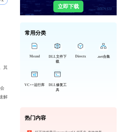
7k
立即下载
常用分类
Msxml
Directx
DLL文件下
.net合集
载
。其
VC++运行库
DLL修复工
就会
具
速解
热门内容