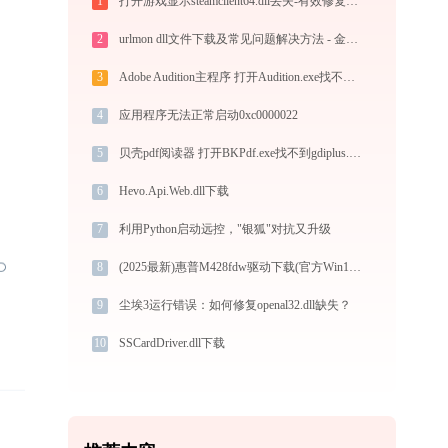
1
打开游戏显示steamclient64.dll丢失-有效修复方式
2
urlmon dll文件下载及常见问题解决方法 - 金山毒霸
3
Adobe Audition主程序 打开Audition.exe找不到msvcp71.dll怎么办
4
应用程序无法正常启动0xc0000022
5
贝壳pdf阅读器 打开BKPdf.exe找不到gdiplus.dll怎么办
6
Hevo.Api.Web.dll下载
7
利用Python启动远控，"银狐"对抗又升级
8
(2025最新)惠普M428fdw驱动下载(官方Win10/Win11支持)
9
尘埃3运行错误：如何修复openal32.dll缺失？
10
SSCardDriver.dll下载