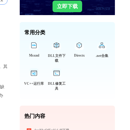
2k
立即下载
常用分类
Msxml
Directx
DLL文件下
.net合集
载
。其
VC++运行库
DLL修复工
将缺
具
办
热门内容