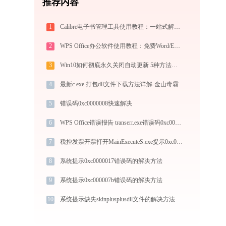
推荐内容
1
Calibre电子书管理工具使用教程：一站式解决电子书格式转换、元数据管理与设备同步
2
WPS Office办公软件使用教程：免费Word/Excel/PPT/PDF一站式高效办公套件
3
Win10如何彻底永久关闭自动更新 5种方法教你永久关闭win10自动更新
4
最新c exe 打包dll文件下载方法详解-金山毒霸
5
错误码0xc0000008快速解决
6
WPS Office错误报告 transerr.exe错误码0xc000000d处理办法
7
税控发票开票打开MainExecuteS.exe提示0xc000000d错误码怎么办
8
系统提示0xc0000017错误码的解决方法
9
系统提示0xc000007b错误码的解决方法
10
系统提示缺失skinplusplusdll文件的解决方法