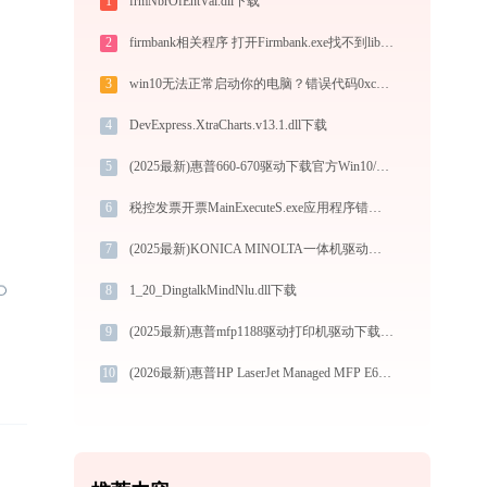
1
frmNbrOfEntVal.dll下载
2
firmbank相关程序 打开Firmbank.exe找不到libcef.dll怎么办
3
win10无法正常启动你的电脑？错误代码0xc0000001如何解决？- 2026最新解决方法
4
DevExpress.XtraCharts.v13.1.dll下载
5
(2025最新)惠普660-670驱动下载官方Win10/Win11支持
6
税控发票开票MainExecuteS.exe应用程序错误0xc000000d解决方法
7
(2025最新)KONICA MINOLTA一体机驱动下载(官方Win10/Win11)
8
1_20_DingtalkMindNlu.dll下载
9
(2025最新)惠普mfp1188驱动打印机驱动下载与安装指南
10
(2026最新)惠普HP LaserJet Managed MFP E62655dn打印机驱动安装不再难，跟着这些步骤一学就会