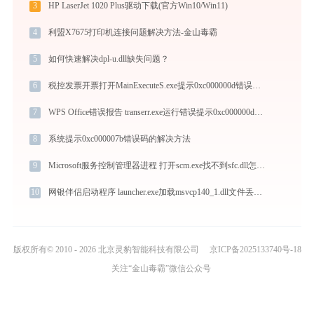
3
HP LaserJet 1020 Plus驱动下载(官方Win10/Win11)
4
利盟X7675打印机连接问题解决方法-金山毒霸
5
如何快速解决dpl-u.dll缺失问题？
6
税控发票开票打开MainExecuteS.exe提示0xc000000d错误码怎么办
7
WPS Office错误报告 transerr.exe运行错误提示0xc000000d的解决办法
8
系统提示0xc000007b错误码的解决方法
9
Microsoft服务控制管理器进程 打开scm.exe找不到sfc.dll怎么办
10
网银伴侣启动程序 launcher.exe加载msvcp140_1.dll文件丢失处理办法
版权所有© 2010 - 2026 北京灵豹智能科技有限公司
京ICP备2025133740号-18
关注“金山毒霸”微信公众号