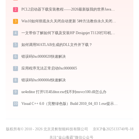
2
PCL2启动器下载安装教程——2026最新版我的世界Java版启动器配置指南
3
Win10如何彻底永久关闭自动更新 5种方法教你永久关闭win10自动更新
4
一文带你了解如何下载及安装HP Designjet T1120打印机驱动
5
如何调用MATLAB生成的DLL文件并下载？
6
错误码0xc0000020快速解决
7
应用程序无法正常启动0xc0000005
8
错误码0xc000000d快速解决
9
ue4editor 打开UE4Editor.exe找不到msvcr100.dll怎么办
10
Visual C++ 6.0（完整绿色版）Build 2010_04_03 1.exe提示缺少msgcenterqt.dll文件的解决办法
版权所有© 2010 - 2026 北京灵豹智能科技有限公司
京ICP备2025133740号-18
关注“金山毒霸”微信公众号