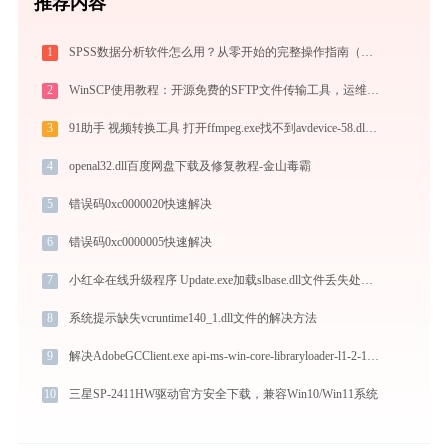
推荐内容
1
SPSS数据分析软件怎么用？从零开始的完整操作指南（附实战案例）
2
WinSCP使用教程：开源免费的SFTP文件传输工具，运维必备远程管理利器
3
91助手 视频转换工具 打开ffmpeg.exe找不到avdevice-58.dll怎么办
4
openal32.dll百度网盘下载及修复教程-金山毒霸
5
错误码0xc0000020快速解决
6
错误码0xc0000005快速解决
7
小红伞在线升级程序 Update.exe加载slbase.dll文件丢失处理办法
8
系统提示缺失vcruntime140_1.dll文件的解决方法
9
解决AdobeGCClient.exe api-ms-win-core-libraryloader-l1-2-1.dll丢失问题的终极指南
10
三星SP-2411HW驱动官方安全下载，兼容Win10/Win11系统