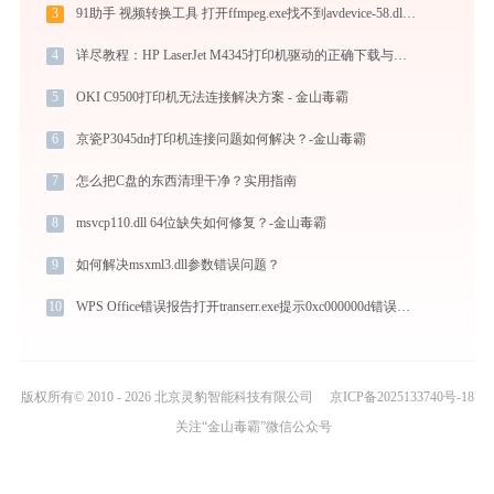
3
91助手 视频转换工具 打开ffmpeg.exe找不到avdevice-58.dll怎么办
4
详尽教程：HP LaserJet M4345打印机驱动的正确下载与安装方式
5
OKI C9500打印机无法连接解决方案 - 金山毒霸
6
京瓷P3045dn打印机连接问题如何解决？-金山毒霸
7
怎么把C盘的东西清理干净？实用指南
8
msvcp110.dll 64位缺失如何修复？-金山毒霸
9
如何解决msxml3.dll参数错误问题？
10
WPS Office错误报告打开transerr.exe提示0xc000000d错误码怎么办
版权所有© 2010 - 2026 北京灵豹智能科技有限公司
京ICP备2025133740号-18
关注“金山毒霸”微信公众号