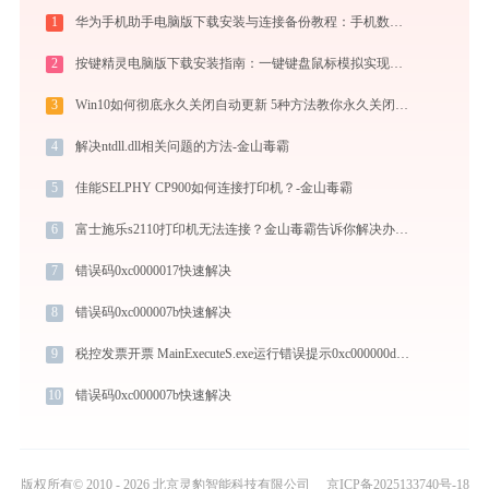
1
华为手机助手电脑版下载安装与连接备份教程：手机数据双向传输与系统修复指南
2
按键精灵电脑版下载安装指南：一键键盘鼠标模拟实现电脑自动办公与挂机
3
Win10如何彻底永久关闭自动更新 5种方法教你永久关闭win10自动更新
4
解决ntdll.dll相关问题的方法-金山毒霸
5
佳能SELPHY CP900如何连接打印机？-金山毒霸
6
富士施乐s2110打印机无法连接？金山毒霸告诉你解决办法！
7
错误码0xc0000017快速解决
8
错误码0xc000007b快速解决
9
税控发票开票 MainExecuteS.exe运行错误提示0xc000000d的解决办法
10
错误码0xc000007b快速解决
版权所有© 2010 - 2026 北京灵豹智能科技有限公司
京ICP备2025133740号-18