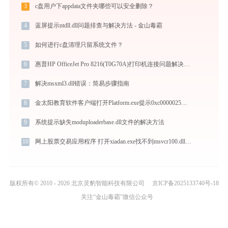
3
c盘用户下appdata文件夹哪些可以安全删除？
4
蓝屏提示ntdll.dll问题排查与解决方法 - 金山毒霸
5
如何进行c盘清理只留系统文件？
6
惠普HP OfficeJet Pro 8216(T0G70A)打印机连接问题解决方法 -金山毒霸
7
解决msxml3.dll错误：简易步骤指南
8
金太阳教育软件客户端打开Platform.exe提示0xc0000025错误码怎么办
9
系统提示缺失moduploaderbase.dll文件的解决方法
10
网上股票交易应用程序 打开xiadan.exe找不到msvcr100.dll怎么办
版权所有© 2010 - 2026 北京灵豹智能科技有限公司
京ICP备2025133740号-18
关注“金山毒霸”微信公众号