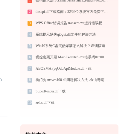
1
搜狗输入法 SGSmartAssistant.exe错误码0xc000007b处理办法
2
dnsapi.dll下载指南：32/64位系统官方免费下载与安装教程
3
WPS Office错误报告 transerr.exe运行错误提示0xc000000d的解决办法
4
系统提示缺失qt5gui.dll文件的解决方法
5
Win10系统C盘突然爆满怎么解决？详细指南
6
税控发票开票 MainExecuteS.exe错误码0xc000000d处理办法
7
ABQSMAPyqOdbApiModule.dll下载
8
看门狗 msvcp100.dll问题解决方法 -金山毒霸
9
SuperRender.dll下载
10
zetbs.dll下载