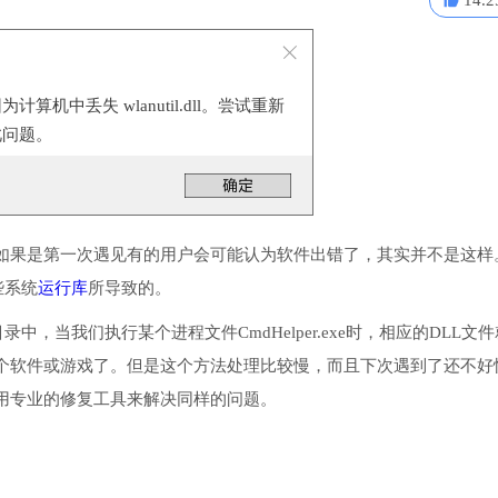
14.2
算机中丢失 wlanutil.dll。尝试重新
此问题。
如果是第一次遇见有的用户会可能认为软件出错了，其实并不是这样
些系统
运行库
所导致的。
目录中，当我们执行某个进程文件CmdHelper.exe时，相应的DLL文
个软件或游戏了。但是这个方法处理比较慢，而且下次遇到了还不好
用专业的修复工具来解决同样的问题。