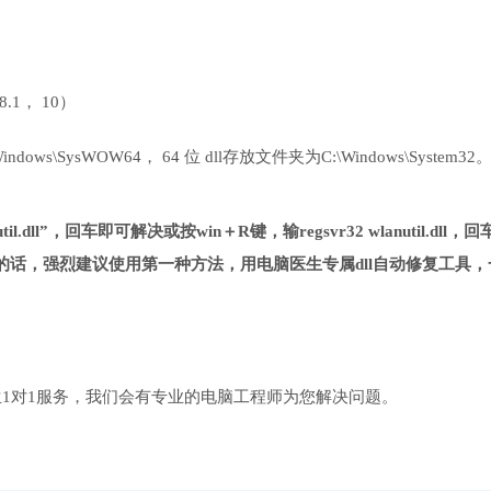
 8.1， 10）
ows\SysWOW64， 64 位 dll存放文件夹为C:\Windows\System32
l.dll”，回车即可解决或按win＋R键，输regsvr32 wlanutil.dll，
话，强烈建议使用第一种方法，用电脑医生专属dll自动修复工具，
1对1服务，我们会有专业的电脑工程师为您解决问题。