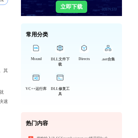
5k
立即下载
常用分类
Msxml
Directx
DLL文件下
.net合集
载
。其
VC++运行库
DLL修复工
件就
具
快速
热门内容