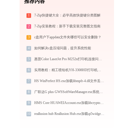
推荐内容
1
7-Zip快捷键大全：必学高效快捷键分类图解
2
7-Zip安装教程：新手下载安装完整图文指南
3
c盘用户下appdata文件夹哪些可以安全删除？
4
如何解决c盘压缩问题，提升系统性能
5
惠普Color LaserJet Pro M252n打印机连接问题解决方法 - 金山毒霸
6
实用教程：精工喷绘机YH-3308HD打印机驱动的下载与安装技巧
7
HS WinPerfect HS.exe加载libmpfr-4.dll文件丢失处理办法
8
广联达G plus GWSSoftWareManager.exe系统错误msvcr100.dll丢失如何解决
9
HMS Core HUAWEIAccount.exe加载libcrypto-1_1-x64.dll文件丢失处理办法
10
reallusion hub Reallusion Hub.exe加载qt5widgets.dll文件丢失处理办法