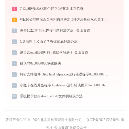
2
7-Zip和WinRAR哪个好？6维度对比帮你选
3
Win10如何彻底永久关闭自动更新 5种方法教你永久关闭win10自动更新
4
惠普1522n打印机连接问题解决方法 - 金山毒霸
5
C盘清理了又满了？教你彻底解决办法
6
易语言ocr.dll识别库问题如何解决？-金山毒霸
7
错误码0xc0000020快速解决
8
钉钉支持组件 DingTalkHelper.exe运行错误提示0xc000007b的解决办法
9
小红伞在线升级程序 Update.exe运行错误提示0xc000007b的解决办法
10
系统提示缺失steam_api.dll文件的解决方法
版权所有© 2010 - 2026 北京灵豹智能科技有限公司
京ICP备2025133740号-18
关注“金山毒霸”微信公众号