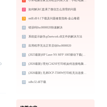
1
小米电脑管家支持机型列表大全：手机/电脑/平板连接要求详解
2
如何解决C盘满了微信怎么清理的问题
3
ntdll.dll 6.1下载及问题修复指南-金山毒霸
4
错误码0xc0000020快速解决
5
系统提示缺失qt5network.dll文件的解决方法
6
应用程序无法正常启动0xc0000020
7
(2025最新)HP Laser NS MFP 1005驱动下载(Win10/Win11) 图文安装教程
8
(2026最新) 理光C242SF打印机如何连接电脑？-金山毒霸
9
(2026最新) 兄弟DCP-T500W打印机无法连接？试试这些方法 -金山毒霸
10
odbc32.dll下载