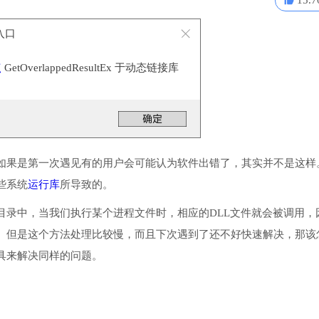
15.7
到入口
点
GetOverlappedResultEx 于动态链接库
如果是第一次遇见有的用户会可能认为软件出错了，其实并不是这样
一些系统
运行库
所导致的。
或系统目录中，当我们执行某个进程文件时，相应的DLL文件就会被调用，
。但是这个方法处理比较慢，而且下次遇到了还不好快速解决，那该
具来解决同样的问题。