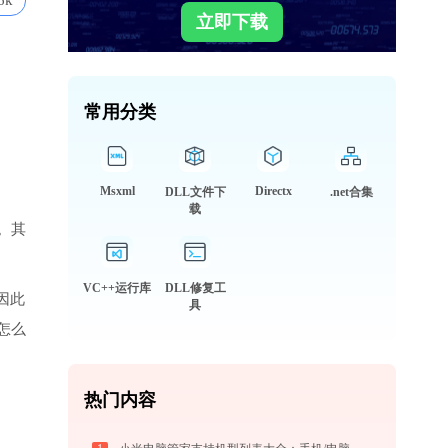
6k
立即下载
常用分类
Msxml
Directx
DLL文件下
.net合集
载
。其
VC++运行库
DLL修复工
因此
具
怎么
热门内容