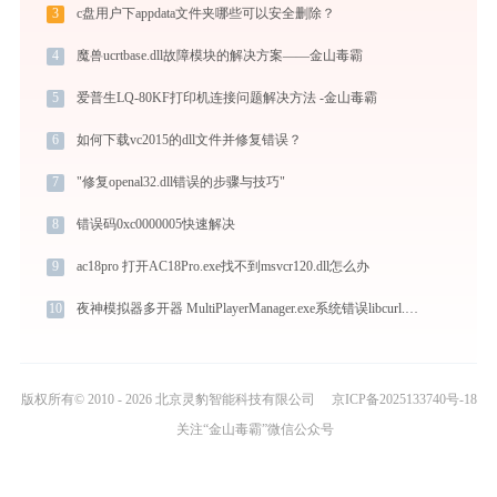
3
c盘用户下appdata文件夹哪些可以安全删除？
4
魔兽ucrtbase.dll故障模块的解决方案——金山毒霸
5
爱普生LQ-80KF打印机连接问题解决方法 -金山毒霸
6
如何下载vc2015的dll文件并修复错误？
7
"修复openal32.dll错误的步骤与技巧"
8
错误码0xc0000005快速解决
9
ac18pro 打开AC18Pro.exe找不到msvcr120.dll怎么办
10
夜神模拟器多开器 MultiPlayerManager.exe系统错误libcurl.dll丢失如何解决
版权所有© 2010 - 2026 北京灵豹智能科技有限公司
京ICP备2025133740号-18
关注“金山毒霸”微信公众号