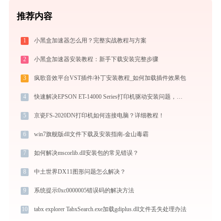
推荐内容
1
小黑盒加速器怎么用？完整实战教程与方案
2
小黑盒加速器安装教程：新手下载安装完整步骤
3
疯歌音效平台VST插件/补丁安装教程_如何加载插件效果包
4
快速解决EPSON ET-14000 Series打印机驱动安装问题，这篇文章告诉你方法
5
京瓷FS-2020DN打印机如何连接电脑？详细教程！
6
win7旗舰版dll文件下载及安装指南-金山毒霸
7
如何解决mscorlib.dll安装包的常见错误？
8
中土世界DX11图形问题怎么解决？
9
系统提示0xc0000005错误码的解决方法
10
tabx explorer TabxSearch.exe加载gdiplus.dll文件丢失处理办法