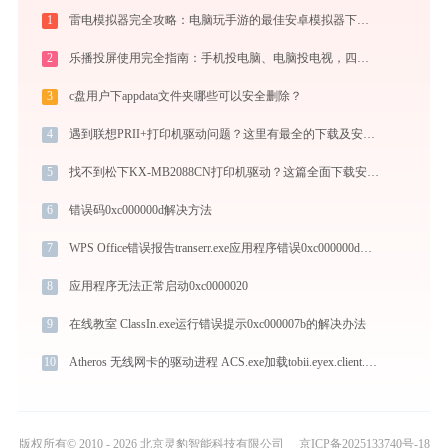
1
雷电模拟器完全攻略：电脑玩手游的最佳安卓模拟器下载安装与优化配置指南
2
乐播投屏使用完全指南：手机投电脑、电脑投电视，四种连接方式一篇讲透
3
c盘用户下appdata文件夹哪些可以安全删除？
4
遇到联想PRII+打印机驱动问题？这里有最全的下载及安装指导
5
找不到松下KX-MB2088CN打印机驱动？这篇全面下载安装指南帮到你
6
错误码0xc000000d解决方法
7
WPS Office错误报告transerr.exe应用程序错误0xc000000d解决方法
8
应用程序无法正常启动0xc0000020
9
在线教室 ClassIn.exe运行错误提示0xc000007b的解决办法
10
Atheros 无线网卡的驱动进程 ACS.exe加载tobii.eyex.client.dll文件丢失处理办法
版权所有© 2010 - 2026 北京灵豹智能科技有限公司
京ICP备2025133740号-18