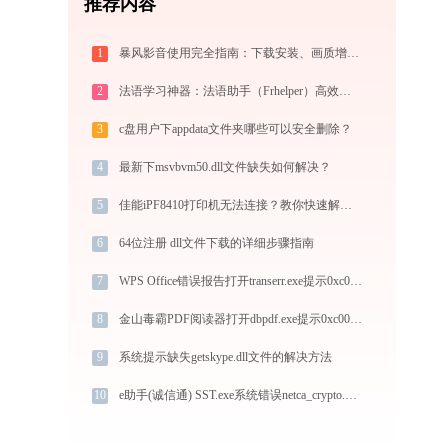
推荐内容
1
暴风影音使用完全指南：下载安装、画质增强、故障修复与播放器对比
2
法语学习神器：法语助手（Frhelper）高效词库扩充与语法攻克秘籍：frhelper.ijinshan.com 安全绿色指南
3
c盘用户下appdata文件夹哪些可以安全删除？
4
最新下msvbvm50.dll文件缺失如何解决？
5
佳能iPF8410打印机无法连接？教你快速解决 - 金山毒霸
6
64位注册 dll文件下载的详细步骤指南
7
WPS Office错误报告打开transerr.exe提示0xc000000d错误码怎么办
8
金山毒霸PDF阅读器打开dbpdf.exe提示0xc0000008错误码怎么办
9
系统提示缺失getskype.dll文件的解决方法
10
e助手(诚信通) SST.exe系统错误netca_crypto.dll丢失如何解决