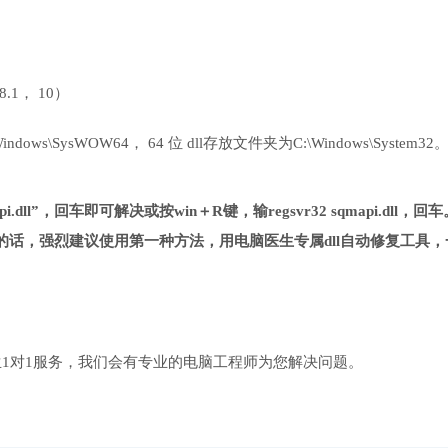
 8.1， 10）
ows\SysWOW64， 64 位 dll存放文件夹为C:\Windows\System32
i.dll”，回车即可解决或按win＋R键，输regsvr32 sqmapi.dll，回车
话，强烈建议使用第一种方法，用电脑医生专属dll自动修复工具，
1对1服务，我们会有专业的电脑工程师为您解决问题。