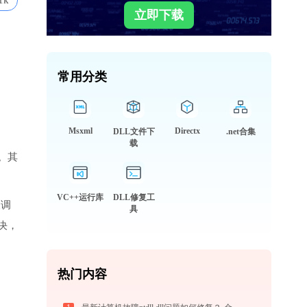
1k
立即下载
常用分类
Msxml
Directx
DLL文件下
.net合集
载
。其
VC++运行库
DLL修复工
被调
具
决，
热门内容