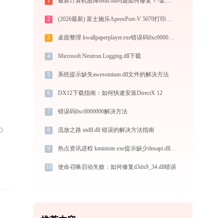
1
最新计算机故障ntdll.dll问题如何修复？-金山毒霸
2
(2026最新) 富士施乐ApeosPort-V 5070打印机连接问题解决方法 - 金山毒霸
3
桌面整理 kwallpaperplayer.exe错误码0xc0000094处理办法
4
Microsoft.Neutron.Logging.dll下载
5
系统提示缺失awesomium.dll文件的解决方法
6
DX12下载指南：如何快速安装DirectX 12
7
错误码0xc0000006解决方法
8
流放之路 ntdll.dll 错误的解决方法指南
9
热点资讯进程 kminisite.exe提示缺少dnsapi.dll文件的解决办法
10
使命召唤启动失败：如何修复d3dx9_34.dll错误