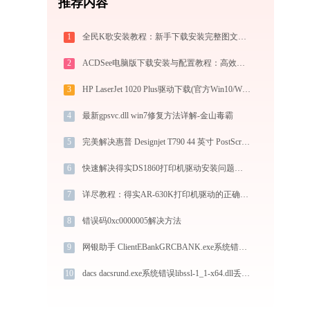
推荐内容
1
全民K歌安装教程：新手下载安装完整图文步骤
2
ACDSee电脑版下载安装与配置教程：高效好用的经典专业看图与图像管理工具
3
HP LaserJet 1020 Plus驱动下载(官方Win10/Win11)
4
最新gpsvc.dll win7修复方法详解-金山毒霸
5
完美解决惠普 Designjet T790 44 英寸 PostScript ePrinter (CR650A)打印机驱动安装困扰，全面下载安装教程
6
快速解决得实DS1860打印机驱动安装问题，这篇文章告诉你方法
7
详尽教程：得实AR-630K打印机驱动的正确下载与安装方式
8
错误码0xc0000005解决方法
9
网银助手 ClientEBankGRCBANK.exe系统错误libcef.dll丢失如何解决
10
dacs dacsrund.exe系统错误libssl-1_1-x64.dll丢失如何解决