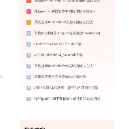
1
最新gpsvc.dll ieshims问题修复指南-金山毒霸
2
最新user32.dll找窗体中的控件如何解决？
3
系统提示0xc0000008错误码的解决方法
4
百度ting播放器 Ting.exe提示缺少zcrashreport.dll文件的解决办法
5
DevExpress.Data.v15.2.ni.dll下载
6
a0f05d3d095bb534_psuser.dll下载
7
系统提示0xc000007b错误码的解决方法
8
应用程序无法正常启动0xc0000005
9
(2026最新)详尽教程：普伟PW-LT1900打印机驱动的正确下载与安装方式
10
Qt5OpenGL.dll下载指南：解决DLL缺失问题的完整方案（适用于Win10/Win11）