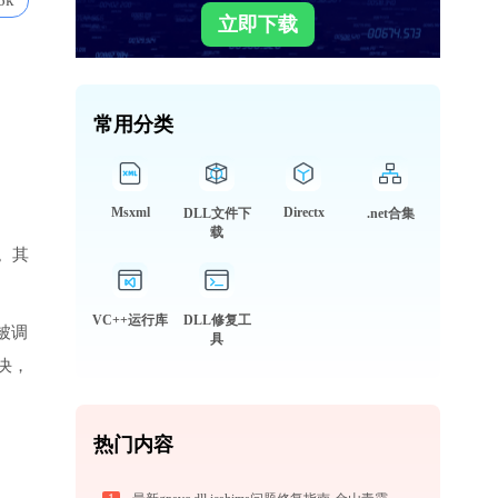
6k
立即下载
常用分类
Msxml
Directx
DLL文件下
.net合集
载
。其
VC++运行库
DLL修复工
会被调
具
决，
热门内容