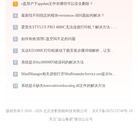
3
c盘用户下appdata文件夹哪些可以安全删除？
4
最新找不到指定的模块versioncue.dll问题如何解决？
5
爱普生STYLUS PRO 4880C无法连接打印机？解决方法 - 金山毒霸
6
如何有效清理C盘空间不足的问题
7
实达KD1000C打印机驱动下载安装步骤详细解析，让安装更简单
8
系统提示0xc0000005错误码的解决方法
9
MindManager相关进程打开MmReminderService.exe提示0xc000007b错误码怎么办
10
系统提示缺失lenovodriverdownlog.dll文件的解决方法
版权所有© 2010 - 2026 北京灵豹智能科技有限公司
京ICP备2025133740号-18
关注“金山毒霸”微信公众号