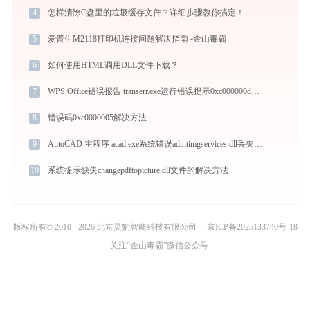
4
怎样清除C盘里的垃圾缓存文件？详细步骤教你搞定！
5
爱普生M2118打印机连接问题解决指南 -金山毒霸
6
如何使用HTML调用DLL文件下载？
7
WPS Office错误报告 transerr.exe运行错误提示0xc000000d的解决办法
8
错误码0xc0000005解决方法
9
AutoCAD 主程序 acad.exe系统错误adintimgservices.dll丢失如何解决
10
系统提示缺失changepdftopicture.dll文件的解决方法
版权所有© 2010 - 2026 北京灵豹智能科技有限公司
京ICP备2025133740号-18
关注“金山毒霸”微信公众号