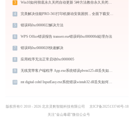
3
Win10如何彻底永久关闭自动更新 5种方法教你永久关闭win10自动更新
4
完美解决佳能PRO-561打印机驱动安装困扰，全面下载安装教程
5
错误码0xc0000022解决方法
6
WPS Office错误报告 transerr.exe错误码0xc000000d处理办法
7
错误码0xc0000020快速解决
8
应用程序无法正常启动0xc0000005
9
无线宽带客户端程序 App.exe系统错误pbvm125.dll丢失如何解决
10
mt digital coltd InputEasy.exe系统错误wintab32.dll丢失如何解决
版权所有© 2010 - 2026 北京灵豹智能科技有限公司
京ICP备2025133740号-18
关注“金山毒霸”微信公众号