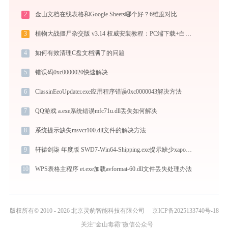
2
金山文档在线表格和Google Sheets哪个好？6维度对比
3
植物大战僵尸杂交版 v3.14 权威安装教程：PC端下载+白屏闪退完美解决
4
如何有效清理C盘文档满了的问题
5
错误码0xc0000020快速解决
6
ClassinEeoUpdater.exe应用程序错误0xc0000043解决方法
7
QQ游戏 a.exe系统错误mfc71u.dll丢失如何解决
8
系统提示缺失msvcr100.dll文件的解决方法
9
轩辕剑柒 年度版 SWD7-Win64-Shipping.exe提示缺少xapofx1_5.dll文件的解决办法
10
WPS表格主程序 et.exe加载avformat-60.dll文件丢失处理办法
版权所有© 2010 - 2026 北京灵豹智能科技有限公司
京ICP备2025133740号-18
关注“金山毒霸”微信公众号