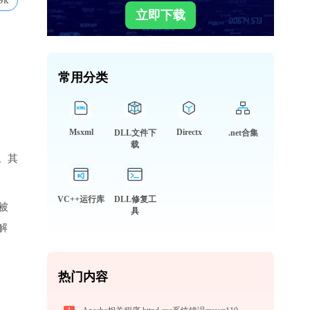
9k
立即下载
常用分类
Msxml
Directx
DLL文件下
.net合集
载
。其
VC++运行库
DLL修复工
被
具
解
热门内容