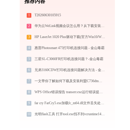
推荐内容
1
T20260630105915
2
华为云WeLink视频会议怎么用？从下载安装到大型会议主持的全流程指南
3
HP LaserJet 1020 Plus驱动下载(官方Win10/Win11)
4
惠普Photosmart 475打印机连接问题 - 金山毒霸
5
三星SL-C3060FR打印机连接问题？-金山毒霸
6
兄弟3160CDW打印机连接问题解决方法 - 金山毒霸
7
一文带你了解如何下载及安装利盟C736dtn打印机驱动
8
WPS Office错误报告 transerr.exe运行错误提示0xc000000d的解决办法
9
far cry FarCry5.exe加载fc_m64.dll文件丢失处理办法
10
光明flash工具 打开tool.exe找不到vcruntime140.dll怎么办