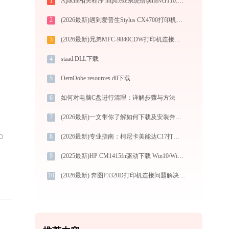
1
Apache相关程序 httpd.exe系统错误msvcr110.dll丢失如何解决
2
(2026最新)遇到爱普生Stylus CX4700打印机驱动问题？这里有最全的下载及安装指导
3
(2026最新)兄弟MFC-9840CDW打印机连接问题？教你快速解决！-金山毒霸
4
staad.DLL下载
5
OemOobe.resources.dll下载
6
如何对电脑C盘进行清理：详解步骤与方法
7
(2026最新)一文带你了解如何下载及安装奔图M7109DW打印机驱动
8
(2026最新)专业指南：柯尼卡美能达C17打印机驱动的下载与安装步骤详解
9
(2025最新)HP CM1415fn驱动下载 Win10/Win11官方版
10
(2026最新) 奔图P3320D打印机连接问题解决方法 - 金山毒霸