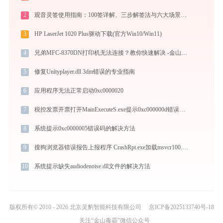
2
观音灵签使用指南：100签详解、三步解签法与六大场景解读
3
HP LaserJet 1020 Plus驱动下载(官方Win10/Win11)
4
兄弟MFC-8370DN打印机无法连接？教你快速解决 -金山毒霸
5
修复Unityplayer.dll 3dm错误的专业指南
6
应用程序无法正常启动0xc0000020
7
税控发票开票打开MainExecuteS.exe提示0xc000000d错误码怎么办
8
系统提示0xc0000005错误码的解决方法
9
搜狗浏览器错误报告上报程序 CrashRpt.exe加载msvcr100.dll文件丢失处理办法
10
系统提示缺失audiodenoise.dll文件的解决方法
版权所有© 2010 - 2026 北京灵豹智能科技有限公司
京ICP备2025133740号-18
关注“金山毒霸”微信公众号