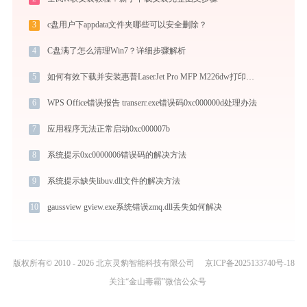
3
c盘用户下appdata文件夹哪些可以安全删除？
4
C盘满了怎么清理Win7？详细步骤解析
5
如何有效下载并安装惠普LaserJet Pro MFP M226dw打印机驱动？全方位指导手册
6
WPS Office错误报告 transerr.exe错误码0xc000000d处理办法
7
应用程序无法正常启动0xc000007b
8
系统提示0xc0000006错误码的解决方法
9
系统提示缺失libuv.dll文件的解决方法
10
gaussview gview.exe系统错误zmq.dll丢失如何解决
版权所有© 2010 - 2026 北京灵豹智能科技有限公司
京ICP备2025133740号-18
关注“金山毒霸”微信公众号