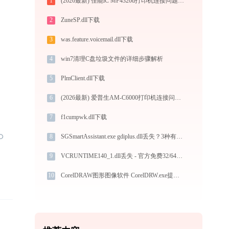
1
(2026最新) 佳能iC MF4320d打印机连接问题解决方法 - 金山毒霸
2
ZuneSP.dll下载
3
was.feature.voicemail.dll下载
4
win7清理C盘垃圾文件的详细步骤解析
5
PlmClient.dll下载
6
(2026最新) 爱普生AM-C6000打印机连接问题如何解决？-金山毒霸
7
f1cumpwk.dll下载
8
SGSmartAssistant.exe gdiplus.dll丢失？3种有效修复方法
9
VCRUNTIME140_1.dll丢失 - 官方免费32/64位一键修复工具
10
CorelDRAW图形图像软件 CorelDRW.exe提示缺少msvcp140.dll文件的解决办法