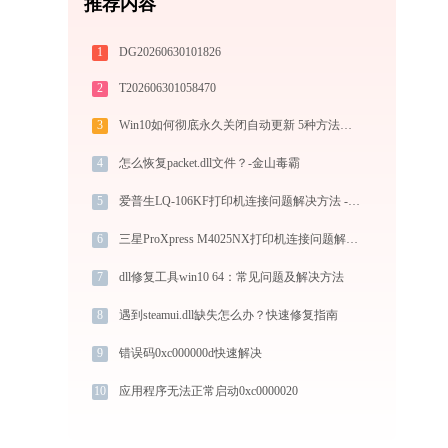
推荐内容
1
DG20260630101826
2
T202606301058470
3
Win10如何彻底永久关闭自动更新 5种方法教你永久关闭win10自动更新
4
怎么恢复packet.dll文件？-金山毒霸
5
爱普生LQ-106KF打印机连接问题解决方法 - 金山毒霸
6
三星ProXpress M4025NX打印机连接问题解决方法 -金山毒霸
7
dll修复工具win10 64：常见问题及解决方法
8
遇到steamui.dll缺失怎么办？快速修复指南
9
错误码0xc000000d快速解决
10
应用程序无法正常启动0xc0000020