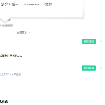
缺少32位audiostreamsaver.dll文件
载页面