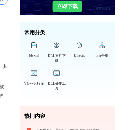
4k
立即下载
常用分类
Msxml
Directx
DLL文件下
.net合集
载
。其
VC++运行库
DLL修复工
会被
具
解
热门内容