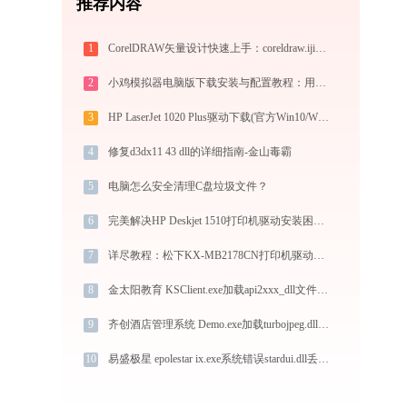
推荐内容
1
CorelDRAW矢量设计快速上手：coreldraw.ijinshan.com 安全绿色安装与核心技巧
2
小鸡模拟器电脑版下载安装与配置教程：用电脑重温经典街机与掌机游戏
3
HP LaserJet 1020 Plus驱动下载(官方Win10/Win11)
4
修复d3dx11 43 dll的详细指南-金山毒霸
5
电脑怎么安全清理C盘垃圾文件？
6
完美解决HP Deskjet 1510打印机驱动安装困扰，全面下载安装教程
7
详尽教程：松下KX-MB2178CN打印机驱动的正确下载与安装方式
8
金太阳教育 KSClient.exe加载api2xxx_dll文件丢失处理办法
9
齐创酒店管理系统 Demo.exe加载turbojpeg.dll文件丢失处理办法
10
易盛极星 epolestar ix.exe系统错误stardui.dll丢失如何解决