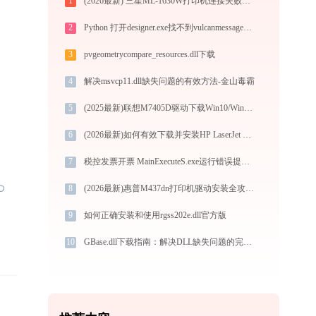
1
(2026最新) 三星ML-1630W打印机连接失败怎么办？-金山毒霸
2
Python 打开designer.exe找不到vulcanmessage5.dll怎么办
3
pvgeometrycompare_resources.dll下载
4
解决msvcp11.dll缺失问题的有效方法-金山毒霸
5
(2025最新)联想M7405D驱动下载Win10/Win11官方安装教程
6
(2026最新)如何有效下载并安装HP LaserJet Enterprise 700 color MFP M775打印机驱动？全方位指导手册
7
税控发票开票 MainExecuteS.exe运行错误提示0xc000000d的解决办法
8
(2026最新)惠普M437dn打印机驱动安装全攻略：从下载到安装完全教程
9
如何正确安装和使用rgss202e.dll官方版
10
GBase.dll下载指南：解决DLL缺失问题的完整方案